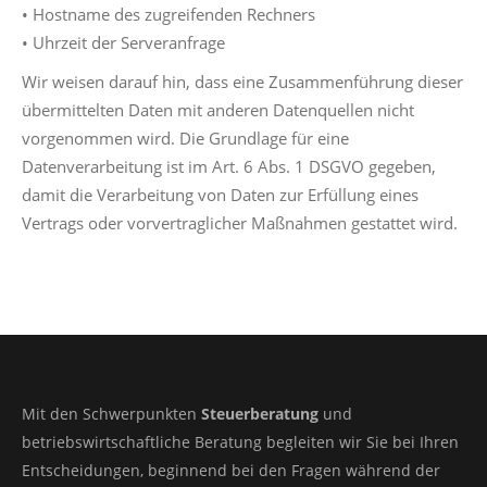
• Hostname des zugreifenden Rechners
• Uhrzeit der Serveranfrage
Wir weisen darauf hin, dass eine Zusammenführung dieser
übermittelten Daten mit anderen Datenquellen nicht
vorgenommen wird. Die Grundlage für eine
Datenverarbeitung ist im Art. 6 Abs. 1 DSGVO gegeben,
damit die Verarbeitung von Daten zur Erfüllung eines
Vertrags oder vorvertraglicher Maßnahmen gestattet wird.
Mit den Schwerpunkten
Steuerberatung
und
betriebswirtschaftliche Beratung begleiten wir Sie bei Ihren
Entscheidungen, beginnend bei den Fragen während der