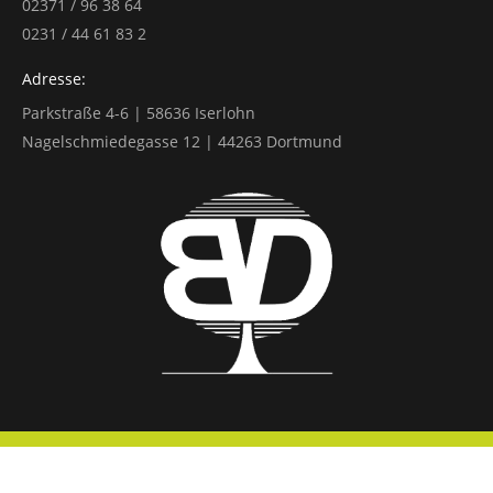
02371 / 96 38 64
0231 / 44 61 83 2
Adresse:
Parkstraße 4-6 | 58636 Iserlohn
Nagelschmiedegasse 12 | 44263 Dortmund
© 2026 by Steuerberatung Baum-Döpp
Impressum
|
Datenschutzerklärung
|
Barrierefreiheit