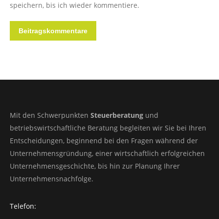
speichern, bis ich wieder kommentiere.
Beitragskommentare
Mit den Schwerpunkten
Steuerberatung
und
betriebswirtschaftliche Beratung begleiten wir Sie bei Ihren
Entscheidungen, beginnend bei den Fragen während der
Unternehmensgründung, einer wirtschaftlich erfolgreichen
Unternehmensgeschichte, bis hin zur Planung Ihrer
Unternehmensnachfolge.
Telefon: